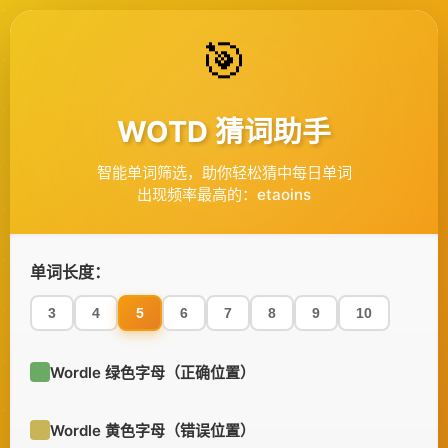
🎯
WOTD 猜词助手
智能单词筛选，助你轻松猜中每日单词
出现频率最高的：etaoins
单词长度：
3
4
5
6
7
8
9
10
Wordle 绿色字母（正确位置）
Wordle 黄色字母（错误位置）